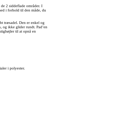
 de 2 siddeflade områder. I
ed i forhold til den måde, du
øbt træsadel. Den er enkel og
s, og ikke glider rundt. Pad’en
tigbøjler til at opnå en
ler i polyester.