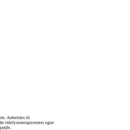
de. Anbefales til
lte ridefysioterapicenters egne
søjle.