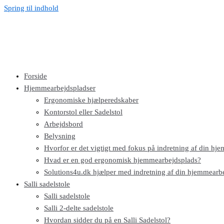
Spring til indhold
Forside
Hjemmearbejdspladser
Ergonomiske hjælperedskaber
Kontorstol eller Sadelstol
Arbejdsbord
Belysning
Hvorfor er det vigtigt med fokus på indretning af din hj
Hvad er en god ergonomisk hjemmearbejdsplads?​
Solutions4u.dk hjælper med indretning af din hjemmearb
Salli sadelstole
Salli sadelstole
Salli 2-delte sadelstole
Hvordan sidder du på en Salli Sadelstol?