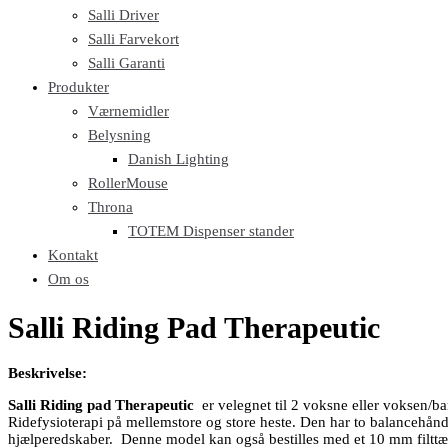
Salli Driver
Salli Farvekort
Salli Garanti
Produkter
Værnemidler
Belysning
Danish Lighting
RollerMouse
Throna
TOTEM Dispenser stander
Kontakt
Om os
Salli Riding Pad Therapeutic
Beskrivelse:
Salli Riding pad
Therapeutic
er velegnet til 2 voksne eller voksen/bar
Ridefysioterapi på mellemstore og store heste. Den har to balancehåndtag
hjælperedskaber. Denne model kan også bestilles med et 10 mm filttæp