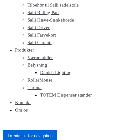
Tilbehør til Salli sadelstole
Salli Riding Pad
Salli Hæve-Sænkeborde
Salli Driver
Salli Farvekort
Salli Garanti
Produkter
Værnemidler
Belysning
Danish Lighting
RollerMouse
Throna
TOTEM Dispenser stander
Kontakt
Om os
Tænd/sluk for navigation