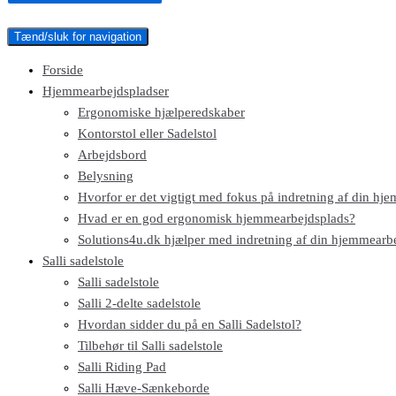
Tænd/sluk for navigation
Forside
Hjemmearbejdspladser
Ergonomiske hjælperedskaber
Kontorstol eller Sadelstol
Arbejdsbord
Belysning
Hvorfor er det vigtigt med fokus på indretning af din hj
Hvad er en god ergonomisk hjemmearbejdsplads?​
Solutions4u.dk hjælper med indretning af din hjemmearb
Salli sadelstole
Salli sadelstole
Salli 2-delte sadelstole
Hvordan sidder du på en Salli Sadelstol?
Tilbehør til Salli sadelstole
Salli Riding Pad
Salli Hæve-Sænkeborde