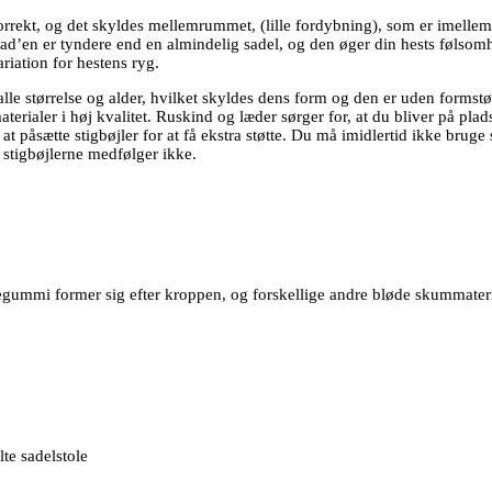
rrekt, og det skyldes mellemrummet, (lille fordybning), som er imellem
’en er tyndere end en almindelig sadel, og den øger din hests følsomh
riation for hestens ryg.
i alle størrelse og alder, hvilket skyldes dens form og den er uden formst
erialer i høj kvalitet. Ruskind og læder sørger for, at du bliver på plad
påsætte stigbøjler for at få ekstra støtte. Du må imidlertid ikke bruge s
 stigbøjlerne medfølger ikke.
ummi former sig efter kroppen, og forskellige andre bløde skummateria
te sadelstole