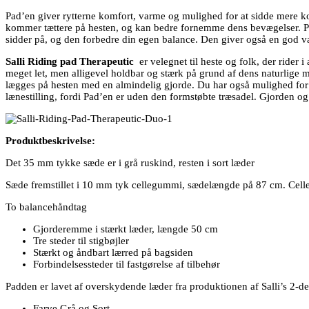
Pad’en giver rytterne komfort, varme og mulighed for at sidde mere ko
kommer tættere på hesten, og kan bedre fornemme dens bevægelser. Pad
sidder på, og den forbedre din egen balance. Den giver også en god va
Salli Riding pad
Therapeutic
er velegnet til heste og folk, der rider 
meget let, men alligevel holdbar og stærk på grund af dens naturlige mat
lægges på hesten med en almindelig gjorde. Du har også mulighed for at 
lænestilling, fordi Pad’en er uden den formstøbte træsadel. Gjorden og
Produktbeskrivelse:
Det 35 mm tykke sæde er i grå ruskind, resten i sort læder
Sæde fremstillet i 10 mm tyk cellegummi, sædelængde på 87 cm. Celleg
To balancehåndtag
Gjorderemme i stærkt læder, længde 50 cm
Tre steder til stigbøjler
Stærkt og åndbart lærred på bagsiden
Forbindelsessteder til fastgørelse af tilbehør
Padden er lavet af overskydende læder fra produktionen af Salli’s 2-del
Farve Grå og Sort